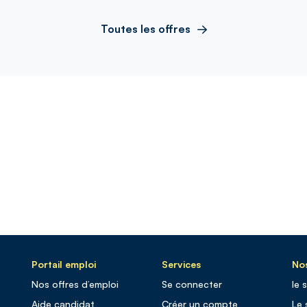
Toutes les offres
Portail emploi
Services
Nos
Nos offres d’emploi
Se connecter
le 
Aide candidat
Créer un compte
Le 