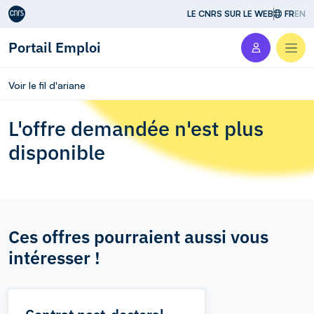
Aller au contenu
LE CNRS SUR LE WEB
FR
EN
Portail Emploi
Men
Voir le fil d'ariane
L'offre demandée n'est plus
disponible
Ces offres pourraient aussi vous
intéresser !