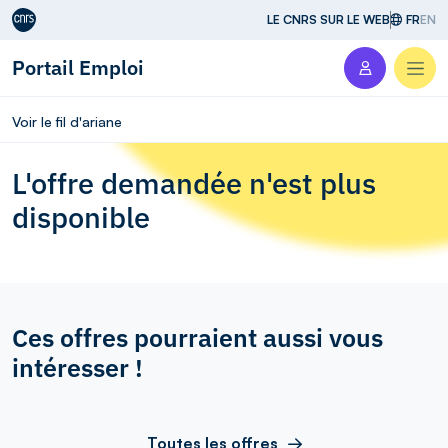
Aller au contenu
LE CNRS SUR LE WEB
FR
EN
Portail Emploi
Men
Voir le fil d'ariane
L'offre demandée n'est plus
disponible
Ces offres pourraient aussi vous
intéresser !
Toutes les offres