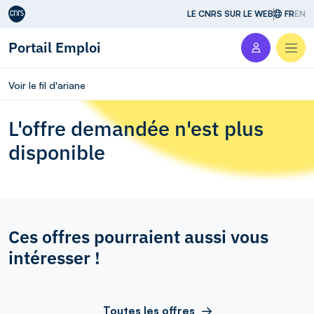
Aller au contenu
LE CNRS SUR LE WEB
FR
EN
Portail Emploi
Men
Voir le fil d'ariane
L'offre demandée n'est plus
disponible
Ces offres pourraient aussi vous
intéresser !
Toutes les offres