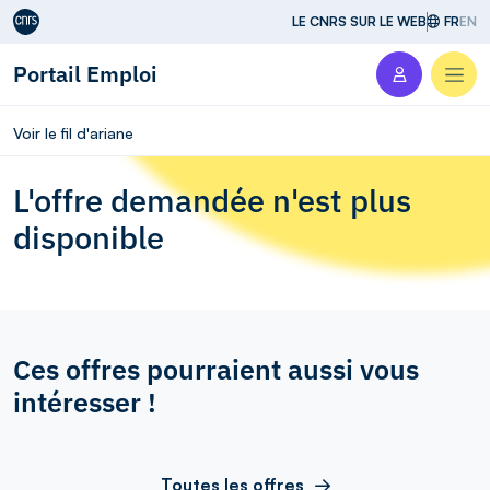
Aller au contenu
LE CNRS SUR LE WEB
FR
EN
Portail Emploi
Men
Voir le fil d'ariane
L'offre demandée n'est plus
disponible
Ces offres pourraient aussi vous
intéresser !
Toutes les offres