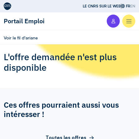
Aller au contenu
LE CNRS SUR LE WEB
FR
EN
Portail Emploi
Men
Voir le fil d'ariane
L'offre demandée n'est plus
disponible
Ces offres pourraient aussi vous
intéresser !
Toutes les offres