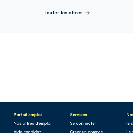
Toutes les offres
Portail emploi
Services
Nos
Nos offres d’emploi
Se connecter
le 
Aide candidat
Créer un compte
Le 