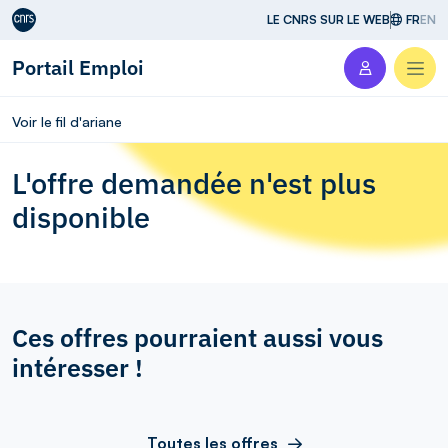
Aller au contenu
LE CNRS SUR LE WEB
FR
EN
Portail Emploi
Men
Voir le fil d'ariane
L'offre demandée n'est plus
disponible
Ces offres pourraient aussi vous
intéresser !
Toutes les offres