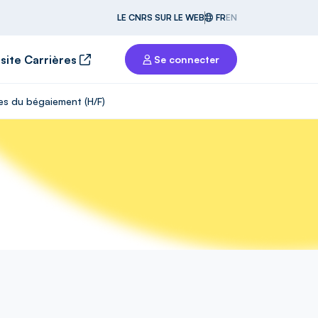
LE CNRS SUR LE WEB
FR
EN
 site Carrières
Se connecter
es du bégaiement (H/F)