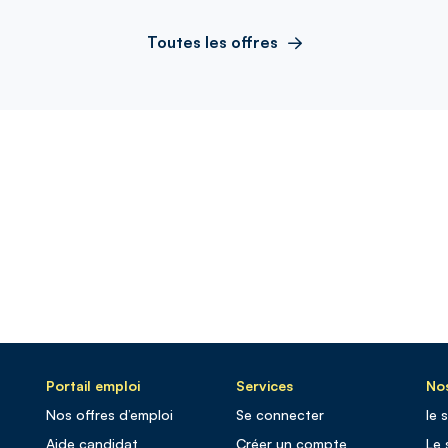
Toutes les offres
Portail emploi
Services
Nos
Nos offres d’emploi
Se connecter
le 
Aide candidat
Créer un compte
Le 