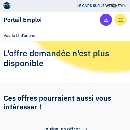
Aller au contenu
LE CNRS SUR LE WEB
FR
EN
Portail Emploi
Men
Voir le fil d'ariane
L'offre demandée n'est plus
disponible
Ces offres pourraient aussi vous
intéresser !
Toutes les offres