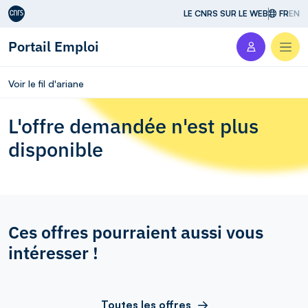
Aller au contenu
LE CNRS SUR LE WEB
FR
EN
Portail Emploi
Men
Voir le fil d'ariane
L'offre demandée n'est plus
disponible
Ces offres pourraient aussi vous
intéresser !
Toutes les offres