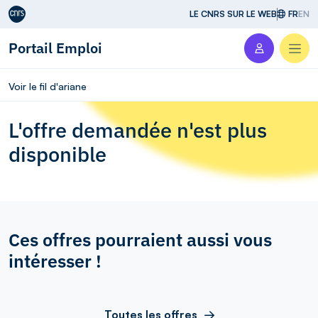
Aller au contenu
LE CNRS SUR LE WEB
FR
EN
Portail Emploi
Men
Voir le fil d'ariane
L'offre demandée n'est plus
disponible
Ces offres pourraient aussi vous
intéresser !
Toutes les offres