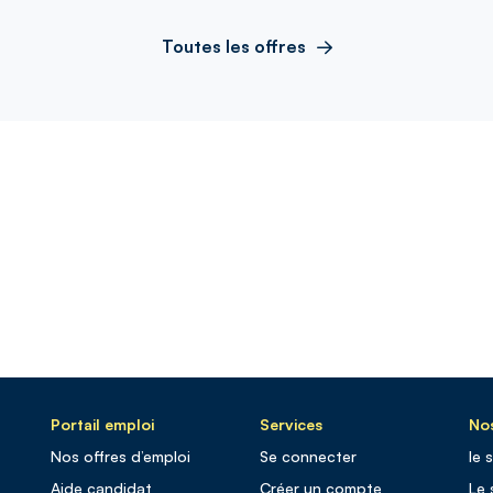
Toutes les offres
Portail emploi
Services
Nos
Nos offres d’emploi
Se connecter
le 
Aide candidat
Créer un compte
Le 