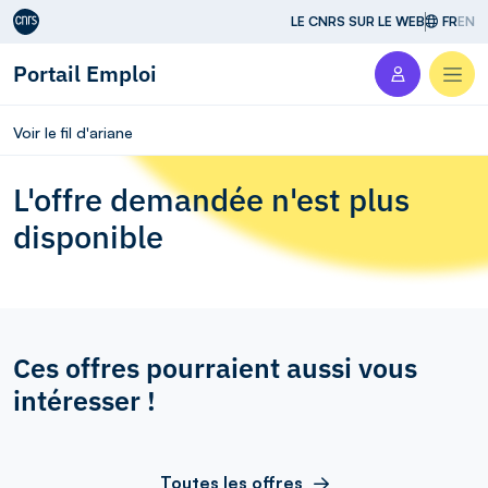
Aller au contenu
LE CNRS SUR LE WEB
FR
EN
Portail Emploi
Men
Voir le fil d'ariane
L'offre demandée n'est plus
disponible
Ces offres pourraient aussi vous
intéresser !
Toutes les offres