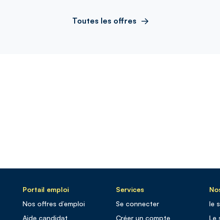
Toutes les offres
Portail emploi
Services
Nos
Nos offres d’emploi
Se connecter
le 
Aide candidat
Créer un compte
Le 