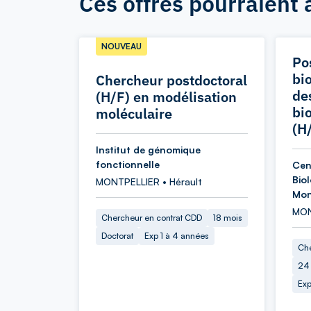
Ces offres pourraient 
NOUVEAU
Po
bi
Chercheur postdoctoral
de
(H/F) en modélisation
bio
moléculaire
(H
Institut de génomique
fonctionnelle
Cen
Biol
MONTPELLIER • Hérault
Mon
MON
Chercheur en contrat CDD
18 mois
Doctorat
Exp 1 à 4 années
Che
24
Exp