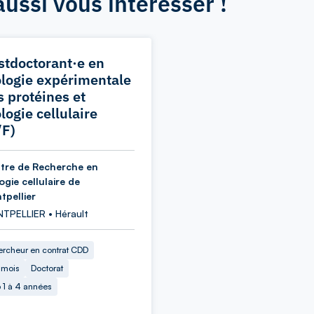
aussi vous intéresser !
stdoctorant·e en
ologie expérimentale
s protéines et
logie cellulaire
/F)
tre de Recherche en
ogie cellulaire de
tpellier
TPELLIER • Hérault
rcheur en contrat CDD
 mois
Doctorat
 1 à 4 années