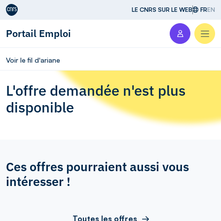
Aller au contenu
LE CNRS SUR LE WEB
FR
EN
Portail Emploi
Men
Voir le fil d'ariane
L'offre demandée n'est plus
disponible
Ces offres pourraient aussi vous
intéresser !
Toutes les offres