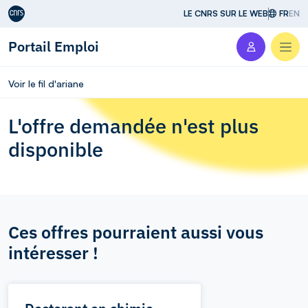
Aller au contenu
LE CNRS SUR LE WEB
FR
EN
Portail Emploi
Men
Voir le fil d'ariane
L'offre demandée n'est plus
disponible
Ces offres pourraient aussi vous
intéresser !