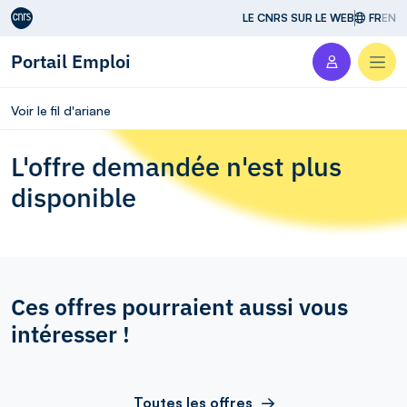
Aller au contenu
LE CNRS SUR LE WEB
FR
EN
Portail Emploi
Men
Voir le fil d'ariane
L'offre demandée n'est plus
disponible
Ces offres pourraient aussi vous
intéresser !
Toutes les offres