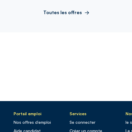
Toutes les offres
Portail emploi
Services
Nos
Nos offres d’emploi
Se connecter
le 
Aide candidat
Créer un compte
Le 