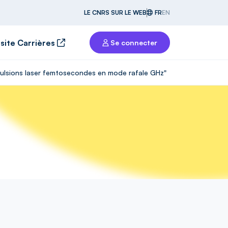
LE CNRS SUR LE WEB
FR
EN
 site Carrières
Se connecter
mpulsions laser femtosecondes en mode rafale GHz"