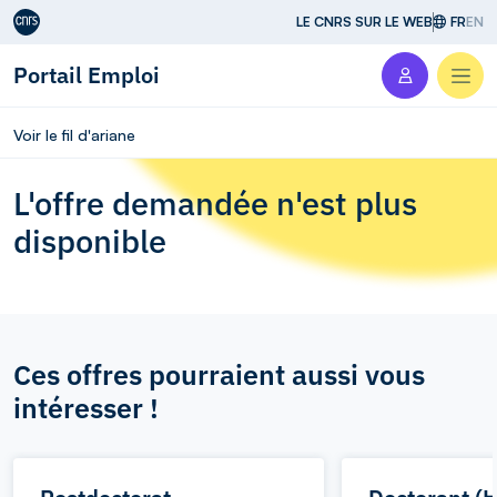
Aller au contenu
LE CNRS SUR LE WEB
FR
EN
Portail Emploi
Men
Voir le fil d'ariane
L'offre demandée n'est plus
disponible
Ces offres pourraient aussi vous
intéresser !