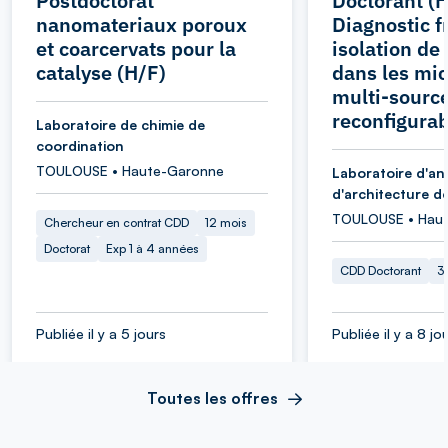
Postdoctorat
Doctorant (H
nanomateriaux poroux
Diagnostic f
et coarcervats pour la
isolation de
catalyse (H/F)
dans les mi
multi-sourc
reconfigurab
Laboratoire de chimie de
coordination
TOULOUSE • Haute-Garonne
Laboratoire d'an
d'architecture d
TOULOUSE • Hau
Chercheur en contrat CDD
12 mois
Doctorat
Exp 1 à 4 années
CDD Doctorant
3
Publiée il y a 5 jours
Publiée il y a 8 jo
Toutes les offres