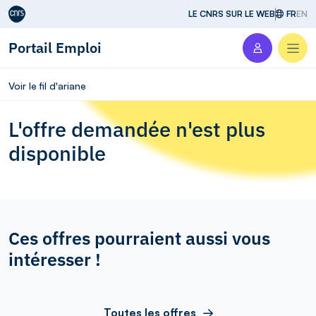
Aller au contenu
LE CNRS SUR LE WEB
FR
EN
Portail Emploi
Men
Voir le fil d'ariane
L'offre demandée n'est plus
disponible
Ces offres pourraient aussi vous
intéresser !
Toutes les offres