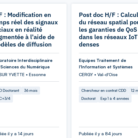
F : Modification en
Post doc H/F : Calcu
mps réel des signaux
du réseau spatial po
ciaux en réalité
les garanties de QoS
gmentée à l'aide de
dans les réseaux IoT
dèles de diffusion
denses
ratoire Interdisciplinaire
Equipes Traitement de
 Sciences du Numérique
l'Information et Systèmes
 SUR YVETTE • Essonne
CERGY • Val-d'Oise
 Doctorant
36 mois
Chercheur en contrat CDD
12 
C+3/4
Doctorat
Exp 1 à 4 années
iée il y a 14 jours
Publiée il y a 84 jours