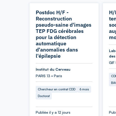
Postdoc H/F -
H/
Reconstruction
te
pseudo-saine d'images
so
TEP FDG cérébrales
au
pour la détection
mo
automatique
d'anomalies dans
Labo
l'épilepsie
des
GIF
Institut du Cerveau
PARIS 13 • Paris
CDD
BA
Chercheur en contrat CDD
6 mois
Doctorat
Publiée il y a 12 jours
Publ