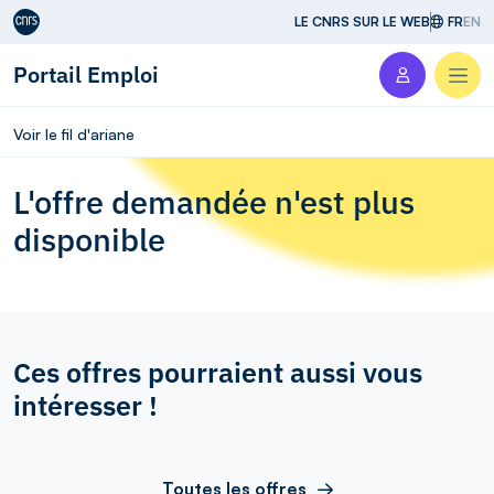
Aller au contenu
LE CNRS SUR LE WEB
FR
EN
Portail Emploi
Men
Voir le fil d'ariane
L'offre demandée n'est plus
disponible
Ces offres pourraient aussi vous
intéresser !
Toutes les offres