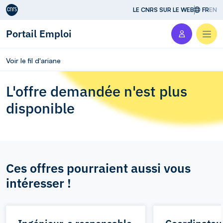
Aller au contenu
LE CNRS SUR LE WEB
FR
EN
Portail Emploi
Men
Voir le fil d'ariane
L'offre demandée n'est plus
disponible
Ces offres pourraient aussi vous
intéresser !