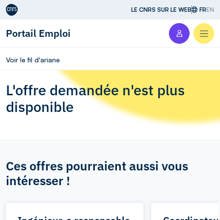
Aller au contenu
LE CNRS SUR LE WEB
FR
EN
Portail Emploi
Men
Voir le fil d'ariane
L'offre demandée n'est plus
disponible
Ces offres pourraient aussi vous
intéresser !