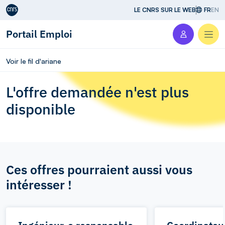
Aller au contenu
LE CNRS SUR LE WEB
FR
EN
Portail Emploi
Men
Voir le fil d'ariane
L'offre demandée n'est plus
disponible
Ces offres pourraient aussi vous
intéresser !