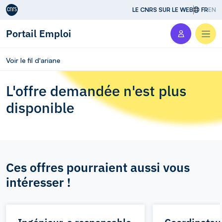
Aller au contenu
LE CNRS SUR LE WEB
FR
EN
Portail Emploi
Men
Voir le fil d'ariane
L'offre demandée n'est plus
disponible
Ces offres pourraient aussi vous
intéresser !