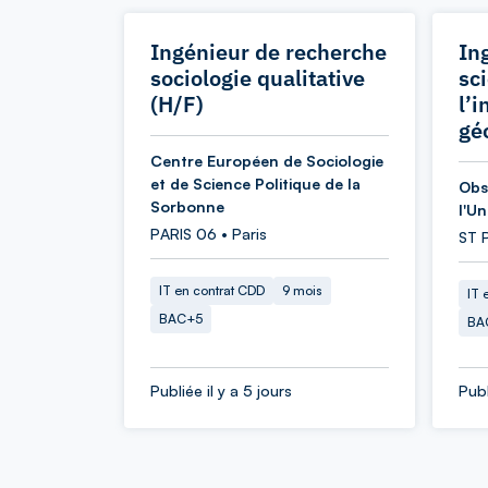
Ingénieur de recherche
In
sociologie qualitative
sc
(H/F)
l’
gé
Centre Européen de Sociologie
et de Science Politique de la
Obs
Sorbonne
l'U
PARIS 06 • Paris
ST 
IT en contrat CDD
9 mois
IT 
BAC+5
BA
Publiée il y a 5 jours
Publ