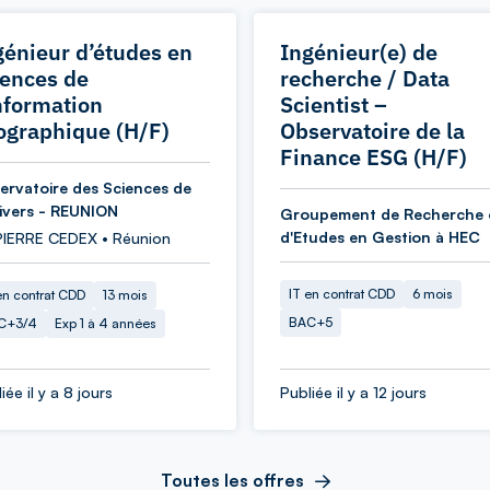
génieur d’études en
Ingénieur(e) de
iences de
recherche / Data
information
Scientist –
ographique (H/F)
Observatoire de la
Finance ESG (H/F)
ervatoire des Sciences de
nivers - REUNION
Groupement de Recherche 
d'Etudes en Gestion à HEC
PIERRE CEDEX • Réunion
IT en contrat CDD
6 mois
en contrat CDD
13 mois
BAC+5
C+3/4
Exp 1 à 4 années
iée il y a 8 jours
Publiée il y a 12 jours
Toutes les offres