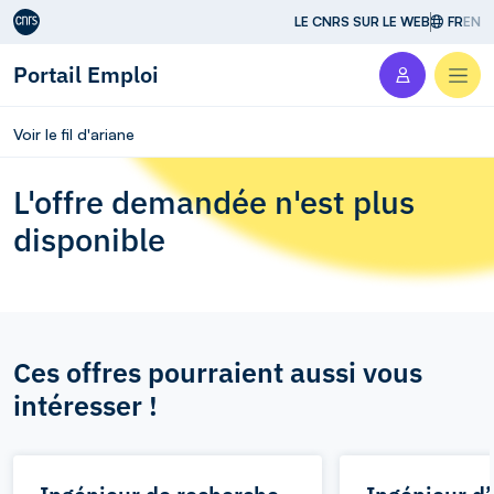
Aller au contenu
LE CNRS SUR LE WEB
FR
EN
Portail Emploi
Men
Voir le fil d'ariane
L'offre demandée n'est plus
disponible
Ces offres pourraient aussi vous
intéresser !