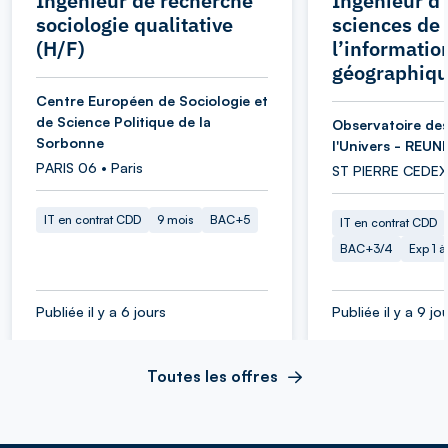
Ingénieur de recherche
Ingénieur d’
sociologie qualitative
sciences de
(H/F)
l’informatio
géographiqu
Centre Européen de Sociologie et
de Science Politique de la
Observatoire des
Sorbonne
l'Univers - REUN
PARIS 06 • Paris
ST PIERRE CEDEX
IT en contrat CDD
9 mois
BAC+5
IT en contrat CDD
BAC+3/4
Exp 1 
Publiée il y a 6 jours
Publiée il y a 9 jo
Toutes les offres