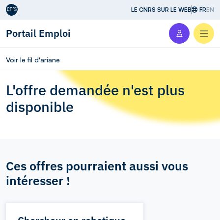
Aller au contenu
LE CNRS SUR LE WEB
FR
EN
Portail Emploi
Men
Voir le fil d'ariane
L'offre demandée n'est plus
disponible
Ces offres pourraient aussi vous
intéresser !