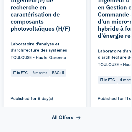
Ingénieur(e) de
Ingénieur d
recherche en
en Gestion e
caractérisation de
Commande 
composants
d'un micro-
photovoltaïques (H/F)
hybride à fo
d'énergie r
Laboratoire d'analyse et
d'architecture des systèmes
Laboratoire d'an
d'architecture d
TOULOUSE • Haute-Garonne
TOULOUSE • Hau
IT in FTC
6 months
BAC+5
IT in FTC
4 mont
Published for 8 day(s)
Published for 11 d
All Offers