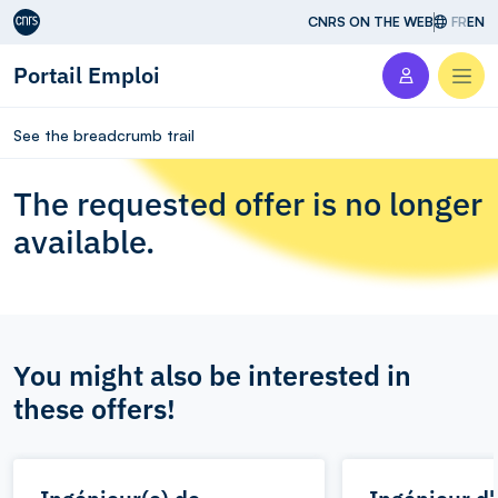
Aller au contenu
CNRS ON THE WEB
FR
EN
Portail Emploi
Men
See the breadcrumb trail
The requested offer is no longer
available.
You might also be interested in
these offers!