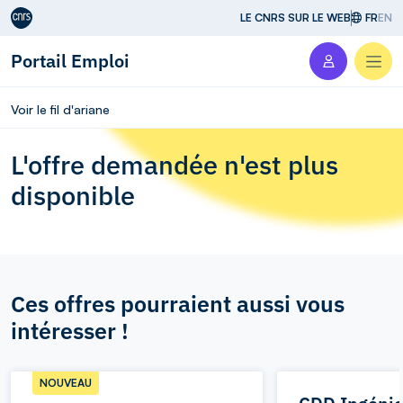
Aller au contenu
LE CNRS SUR LE WEB
FR
EN
Portail Emploi
Men
Voir le fil d'ariane
L'offre demandée n'est plus
disponible
Ces offres pourraient aussi vous
intéresser !
NOUVEAU