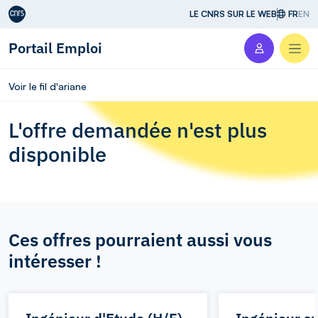
Aller au contenu
LE CNRS SUR LE WEB
FR
EN
Portail Emploi
Men
Voir le fil d'ariane
L'offre demandée n'est plus
disponible
Ces offres pourraient aussi vous
intéresser !