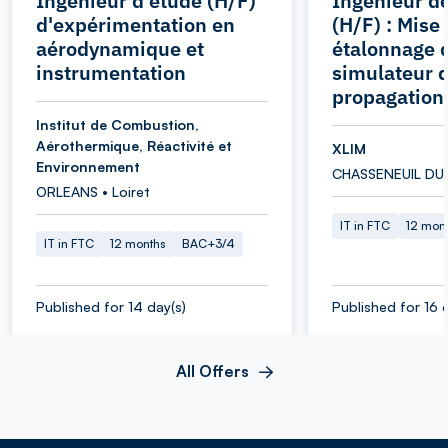
Ingénieur d'étude (H/F)
Ingénieur d
d'expérimentation en
(H/F) : Mise
aérodynamique et
étalonnage 
instrumentation
simulateur 
propagation
Institut de Combustion,
Aérothermique, Réactivité et
XLIM
Environnement
CHASSENEUIL DU 
ORLEANS • Loiret
IT in FTC
12 mon
IT in FTC
12 months
BAC+3/4
Published for 14 day(s)
Published for 16 
All Offers