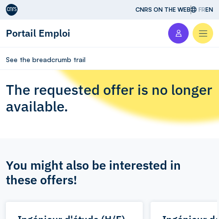
Aller au contenu
CNRS ON THE WEB
FR
EN
Portail Emploi
Men
See the breadcrumb trail
The requested offer is no longer
available.
You might also be interested in
these offers!