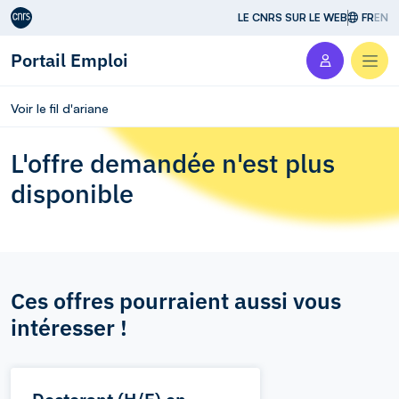
Aller au contenu
LE CNRS SUR LE WEB
FR
EN
Portail Emploi
Men
Voir le fil d'ariane
L'offre demandée n'est plus
disponible
Ces offres pourraient aussi vous
intéresser !