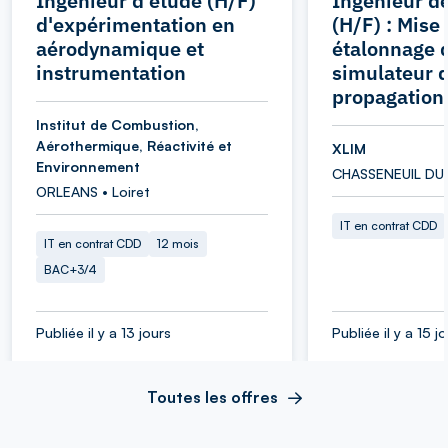
Ingénieur d'étude (H/F)
Ingénieur d
d'expérimentation en
(H/F) : Mise
aérodynamique et
étalonnage 
instrumentation
simulateur 
propagation
Institut de Combustion,
Aérothermique, Réactivité et
XLIM
Environnement
CHASSENEUIL DU 
ORLEANS • Loiret
IT en contrat CDD
IT en contrat CDD
12 mois
BAC+3/4
Publiée il y a 13 jours
Publiée il y a 15 j
Toutes les offres