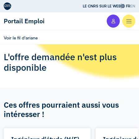
Aller au contenu
LE CNRS SUR LE WEB
FR
EN
Portail Emploi
Men
Voir le fil d'ariane
L'offre demandée n'est plus
disponible
Ces offres pourraient aussi vous
intéresser !