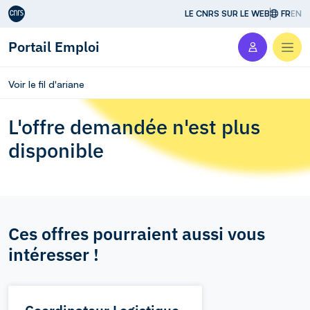
Aller au contenu
LE CNRS SUR LE WEB
FR
EN
Portail Emploi
Men
Voir le fil d'ariane
L'offre demandée n'est plus
disponible
Ces offres pourraient aussi vous
intéresser !