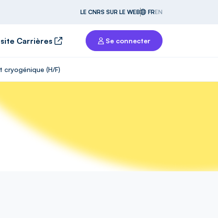
LE CNRS SUR LE WEB
FR
EN
 site Carrières
Se connecter
t cryogénique (H/F)