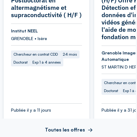
Postdoctorat en
(H/F) Offre 
altermagnétisme et
Détection ef
supraconductivité ( H/F )
données d'i
vidéos génér
l'aide de mo
Institut NEEL
fondation m
GRENOBLE • Isère
Grenoble Images
Chercheur en contrat CDD
24 mois
Automatique
Doctorat
Exp 1 à 4 années
ST MARTIN D HERE
Chercheur en cont
Doctorat
Exp 1 à
Publiée il y a 11 jours
Publiée il y a 31 j
Toutes les offres