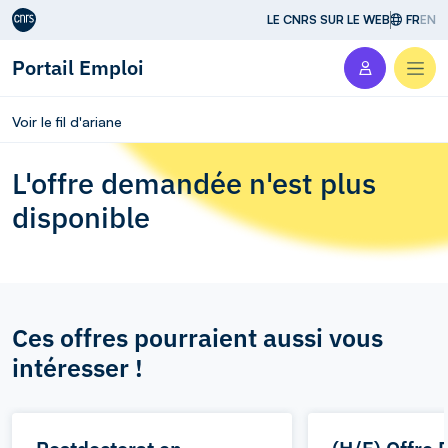
Aller au contenu
LE CNRS SUR LE WEB
FR
EN
Portail Emploi
Men
Voir le fil d'ariane
L'offre demandée n'est plus
disponible
Ces offres pourraient aussi vous
intéresser !