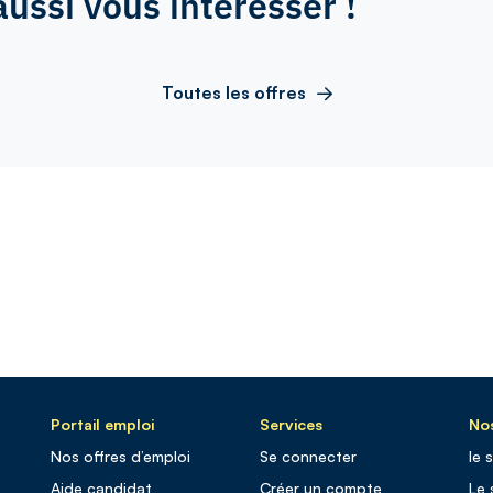
aussi vous intéresser !
Toutes les offres
Portail emploi
Services
Nos
Nos offres d’emploi
Se connecter
le 
Aide candidat
Créer un compte
Le 