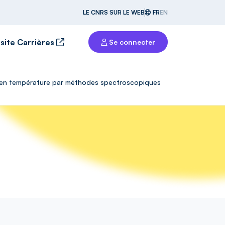
LE CNRS SUR LE WEB
FR
EN
 site Carrières
Se connecter
 et en température par méthodes spectroscopiques