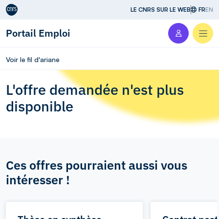
Aller au contenu
LE CNRS SUR LE WEB
FR
EN
Portail Emploi
Men
Voir le fil d'ariane
L'offre demandée n'est plus
disponible
Ces offres pourraient aussi vous
intéresser !