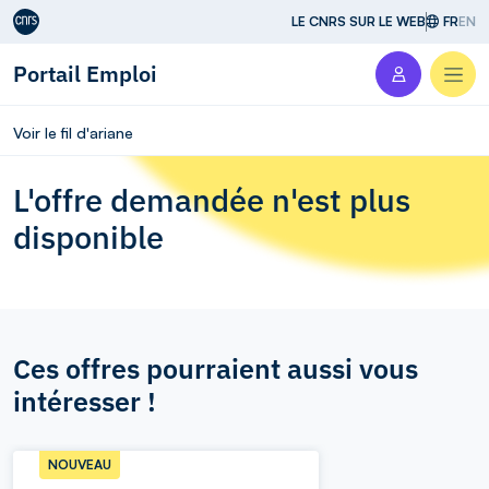
Aller au contenu
LE CNRS SUR LE WEB
FR
EN
Portail Emploi
Men
Voir le fil d'ariane
L'offre demandée n'est plus
disponible
Ces offres pourraient aussi vous
intéresser !
NOUVEAU