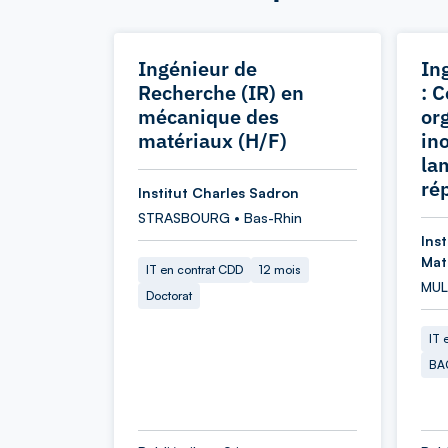
Ingénieur de
In
Recherche (IR) en
: 
mécanique des
or
matériaux (H/F)
in
la
ré
Institut Charles Sadron
STRASBOURG • Bas-Rhin
Ins
Mat
IT en contrat CDD
12 mois
MUL
Doctorat
IT 
BA