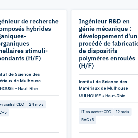
génieur de recherche
Ingénieur R&D en
Composés hybrides
génie mécanique :
ganiques-
développement d'un
organiques
procédé de fabricati
mellaires stimuli-
de dispositifs
pondants (H/F)
polymères enroulés
(H/F)
titut de Science des
ériaux de Mulhouse
Institut de Science des
Matériaux de Mulhouse
HOUSE • Haut-Rhin
MULHOUSE • Haut-Rhin
en contrat CDD
24 mois
IT en contrat CDD
12 mois
C+5
BAC+5