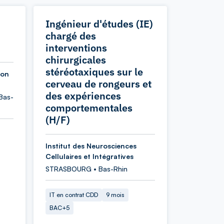
Ingénieur d'études (IE)
chargé des
interventions
chirurgicales
stéréotaxiques sur le
ion
cerveau de rongeurs et
des expériences
Bas-
comportementales
(H/F)
Institut des Neurosciences
Cellulaires et Intégratives
STRASBOURG • Bas-Rhin
IT en contrat CDD
9 mois
BAC+5