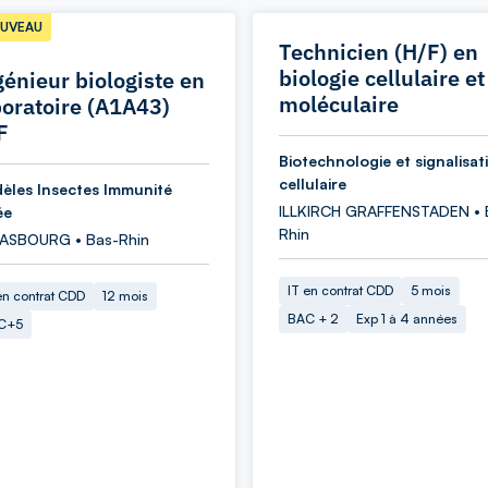
UVEAU
Technicien (H/F) en
biologie cellulaire et
génieur biologiste en
moléculaire
boratoire (A1A43)
F
Biotechnologie et signalisat
cellulaire
èles Insectes Immunité
ILLKIRCH GRAFFENSTADEN • 
ée
Rhin
ASBOURG • Bas-Rhin
IT en contrat CDD
5 mois
en contrat CDD
12 mois
BAC + 2
Exp 1 à 4 années
C+5