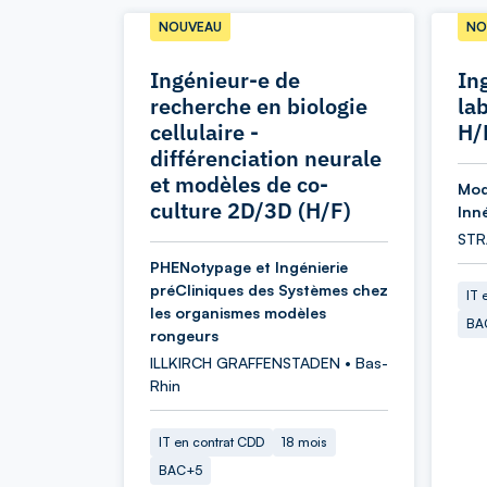
NOUVEAU
NO
Ingénieur-e de
In
recherche en biologie
la
cellulaire -
H/
différenciation neurale
et modèles de co-
Mod
culture 2D/3D (H/F)
Inn
STR
PHENotypage et Ingénierie
préCliniques des Systèmes chez
IT 
les organismes modèles
BA
rongeurs
ILLKIRCH GRAFFENSTADEN • Bas-
Rhin
IT en contrat CDD
18 mois
BAC+5