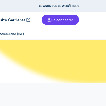
LE CNRS SUR LE WEB
FR
EN
 site Carrières
Se connecter
oléculaire (H/F)