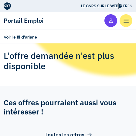
Aller au contenu
LE CNRS SUR LE WEB
FR
EN
Portail Emploi
Men
Voir le fil d'ariane
L'offre demandée n'est plus
disponible
Ces offres pourraient aussi vous
intéresser !
Toutes les offres