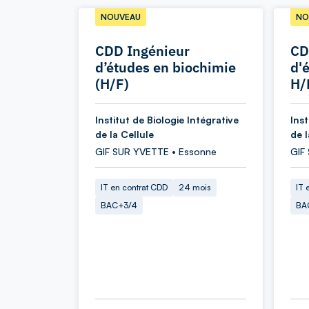
NOUVEAU
NO
CDD Ingénieur
CD
d’études en biochimie
d'
(H/F)
H/
Institut de Biologie Intégrative
Inst
de la Cellule
de l
GIF SUR YVETTE • Essonne
GIF
IT en contrat CDD
24 mois
IT 
BAC+3/4
BA