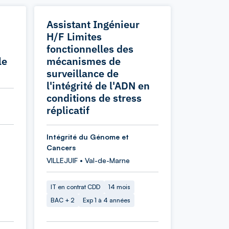
Assistant Ingénieur
H/F Limites
fonctionnelles des
le
mécanismes de
surveillance de
l'intégrité de l'ADN en
conditions de stress
réplicatif
Intégrité du Génome et
Cancers
VILLEJUIF • Val-de-Marne
IT en contrat CDD
14 mois
BAC + 2
Exp 1 à 4 années