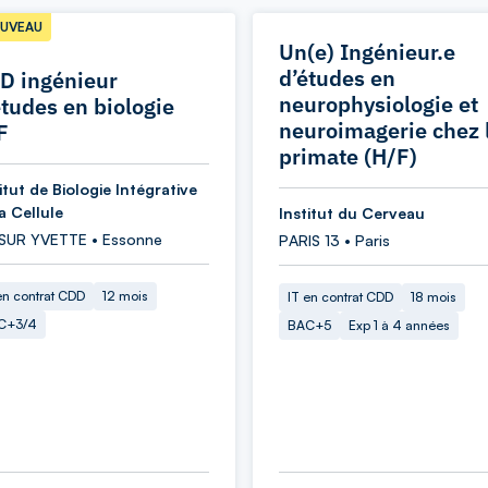
UVEAU
Un(e) Ingénieur.e
d’études en
D ingénieur
neurophysiologie et
études en biologie
neuroimagerie chez 
F
primate (H/F)
itut de Biologie Intégrative
a Cellule
Institut du Cerveau
 SUR YVETTE • Essonne
PARIS 13 • Paris
en contrat CDD
12 mois
IT en contrat CDD
18 mois
C+3/4
BAC+5
Exp 1 à 4 années