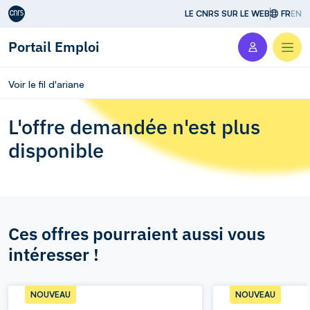
Aller au contenu
LE CNRS SUR LE WEB
FR
EN
Portail Emploi
Men
Voir le fil d'ariane
L'offre demandée n'est plus
disponible
Ces offres pourraient aussi vous
intéresser !
NOUVEAU
NOUVEAU