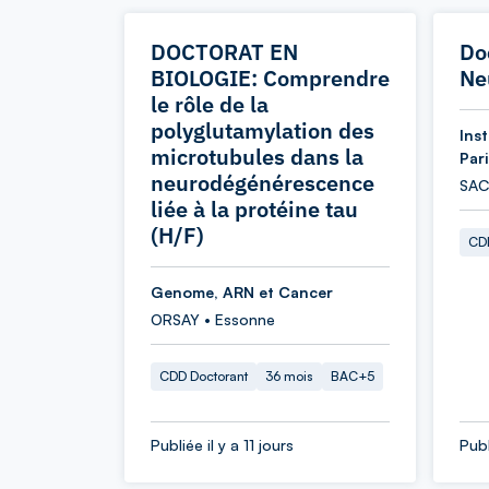
DOCTORAT EN
Do
BIOLOGIE: Comprendre
Ne
le rôle de la
polyglutamylation des
Ins
microtubules dans la
Par
neurodégénérescence
SAC
liée à la protéine tau
(H/F)
CDD
Genome, ARN et Cancer
ORSAY • Essonne
CDD Doctorant
36 mois
BAC+5
Publiée il y a 11 jours
Publ