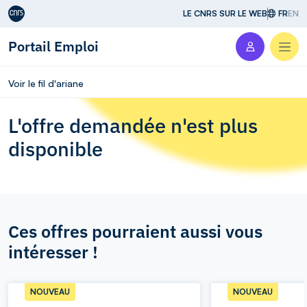
Aller au contenu
LE CNRS SUR LE WEB
FR
EN
Portail Emploi
Men
Voir le fil d'ariane
L'offre demandée n'est plus
disponible
Ces offres pourraient aussi vous
intéresser !
NOUVEAU
NOUVEAU